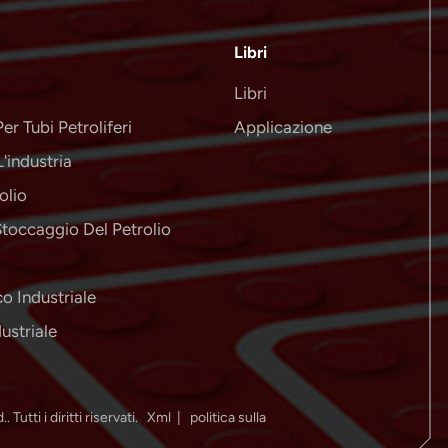
Libri
Libri
r Tubi Petroliferi
Applicazione
L'industria
olio
Stoccaggio Del Petrolio
o Industriale
ustriale
tti i diritti riservati.
Xml
|
politica sulla