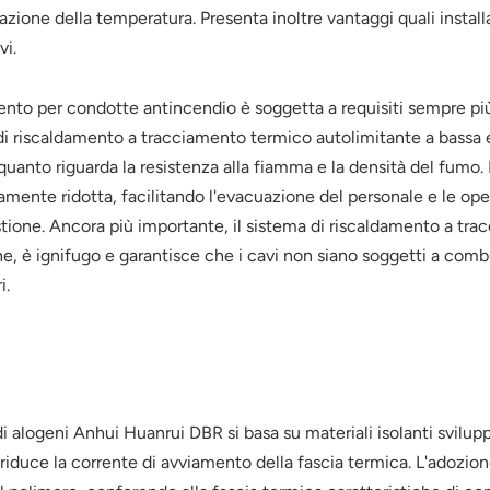
one della temperatura. Presenta inoltre vantaggi quali installaz
vi.
ento per condotte antincendio è soggetta a requisiti sempre più 
o di riscaldamento a tracciamento termico autolimitante a bassa
uanto riguarda la resistenza alla fiamma e la densità del fumo. R
mente ridotta, facilitando l'evacuazione del personale e le ope
tione. Ancora più importante, il sistema di riscaldamento a t
one, è ignifugo e garantisce che i cavi non siano soggetti a com
i.
i alogeni Anhui Huanrui DBR si basa su materiali isolanti svilup
te riduce la corrente di avviamento della fascia termica. L'adozio