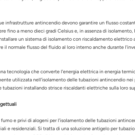
ue infrastrutture antincendio devono garantire un flusso costante
ere fino a meno dieci gradi Celsius e, in assenza di isolamento
stallare un sistema di isolamento con riscaldamento elettrico 
re il normale flusso del fluido al loro interno anche durante l'inv
una tecnologia che converte l'energia elettrica in energia term
ente utilizzata nell'isolamento delle tubazioni antincendio nei p
tubazioni installando strisce riscaldanti elettriche sulla loro su
ogettuali
 fumo e privi di alogeni per l'isolamento delle tubazioni antince
i e residenziali. Si tratta di una soluzione antigelo per tubaz