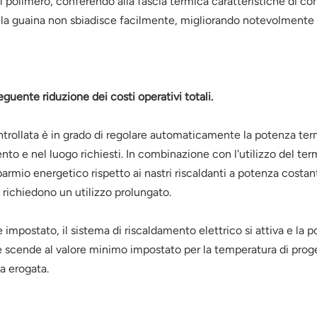
del polimero, conferendo alla fascia termica caratteristiche di co
e della guaina non sbiadisce facilmente, migliorando notevolmente
uente riduzione dei costi operativi totali.
ntrollata è in grado di regolare automaticamente la potenza ter
to e nel luogo richiesti. In combinazione con l'utilizzo del te
rmio energetico rispetto ai nastri riscaldanti a potenza costant
 richiedono un utilizzo prolungato.
impostato, il sistema di riscaldamento elettrico si attiva e la 
scende al valore minimo impostato per la temperatura di proget
a erogata.