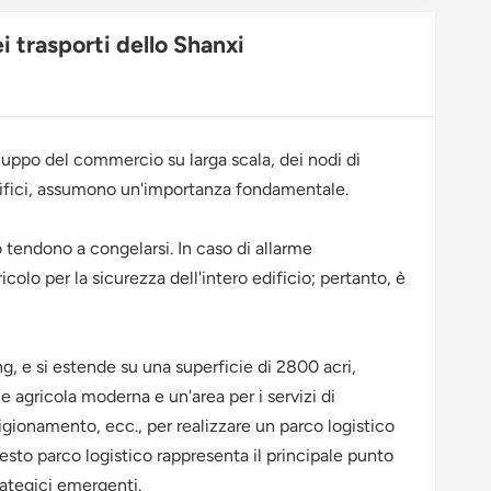
Polski
i trasporti dello Shanxi
svenska
luppo del commercio su larga scala, dei nodi di
edifici, assumono un'importanza fondamentale.
o tendono a congelarsi. In caso di allarme
lo per la sicurezza dell'intero edificio; pertanto, è
ng, e si estende su una superficie di 2800 acri,
 agricola moderna e un'area per i servizi di
igionamento, ecc., per realizzare un parco logistico
uesto parco logistico rappresenta il principale punto
trategici emergenti.