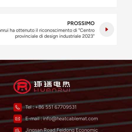
PROSSIMO
nrui ha ottenuto il riconoscimento di "Centro
provinciale di design industriale 2023"
Tel :
+86 551 67709531
E-mail :
info@heatcablemat.com
Jingsan Road,Feidong Economic