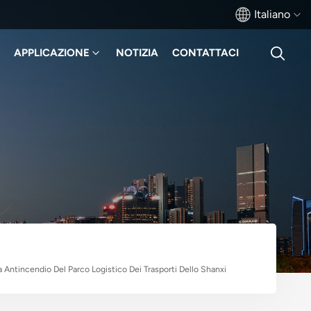
Italiano
APPLICAZIONE
NOTIZIA
CONTATTACI
English
français
Deutsch
русский
italiano
español
português
 Antincendio Del Parco Logistico Dei Trasporti Dello Shanxi
Türkçe