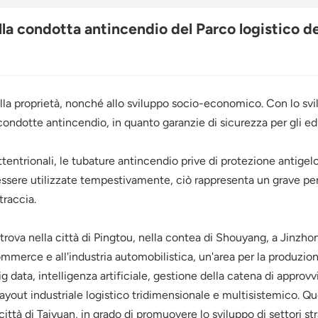
la condotta antincendio del Parco logistico de
alla proprietà, nonché allo sviluppo socio-economico. Con lo svi
e condotte antincendio, in quanto garanzie di sicurezza per gli 
settentrionali, le tubature antincendio prive di protezione antigel
sere utilizzate tempestivamente, ciò rappresenta un grave perico
traccia.
si trova nella città di Pingtou, nella contea di Shouyang, a Jinzho
erce e all'industria automobilistica, un'area per la produzione
ata, intelligenza artificiale, gestione della catena di approvv
layout industriale logistico tridimensionale e multisistemico. Q
 città di Taiyuan, in grado di promuovere lo sviluppo di settori s