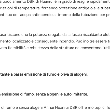
a tracciamento DBR di Huanrui è in grado di reagire rapidament
riazioni di temperatura, fornendo protezione antigelo alle tub
continuo dell'acqua antincendio all'interno della tubazione per pr
garantiscono che la potenza erogata dalla fascia riscaldante elet
mento localizzato e conseguente incendio. Può inoltre essere ta
vata flessibilità e robustezza della struttura ne consentono l'uti
tante a bassa emissione di fumo e priva di alogeni.
 emissione di fumo, senza alogeni e autolimitante.
e di fumo e senza alogeni Anhui Huanrui DBR offre molteplici fun